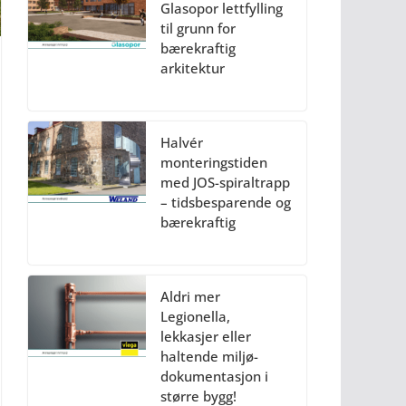
Glasopor lettfylling
til grunn for
bærekraftig
arkitektur
Halvér
monteringstiden
med JOS-spiraltrapp
– tidsbesparende og
bærekraftig
Aldri mer
Legionella,
lekkasjer eller
haltende miljø-
dokumentasjon i
større bygg!