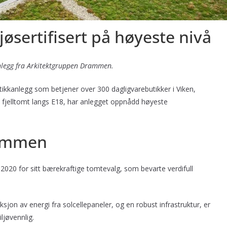
jøsertifisert på høyeste nivå
kanlegg fra Arkitektgruppen Drammen.
ikkanlegg som betjener over 300 dagligvarebutikker i Viken,
 fjelltomt langs E18, har anlegget oppnådd høyeste
rammen
020 for sitt bærekraftige tomtevalg, som bevarte verdifull
n av energi fra solcellepaneler, og en robust infrastruktur, er
ljøvennlig.