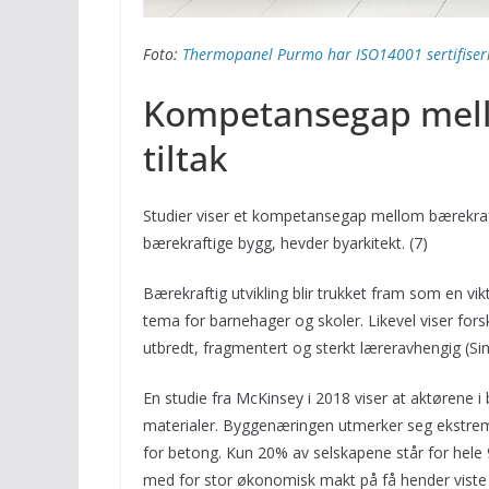
Foto:
Thermopanel Purmo har ISO14001 sertifiseri
Kompetansegap mell
tiltak
Studier viser et kompetansegap mellom bærekraft
bærekraftige bygg, hevder byarkitekt. (7)
Bærekraftig utvikling blir trukket fram som en vi
tema for barnehager og skoler. Likevel viser forskn
utbredt, fragmentert og sterkt læreravhengig (Si
En studie fra McKinsey i 2018 viser at aktørene i
materialer. Byggenæringen utmerker seg ekstremt
for betong. Kun 20% av selskapene står for hele
med for stor økonomisk makt på få hender viste 