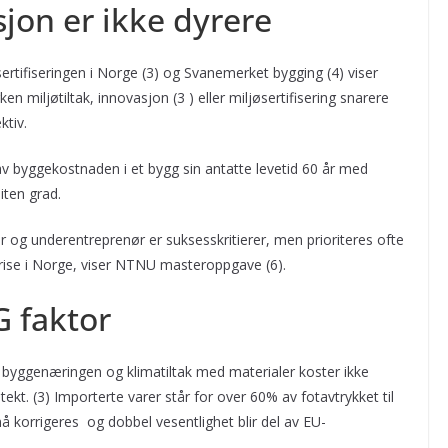
sjon er ikke dyrere
ifiseringen i Norge (3) og Svanemerket bygging (4) viser
n miljøtiltak, innovasjon (3 ) eller miljøsertifisering snarere
ktiv.
av byggekostnaden i et bygg sin antatte levetid 60 år med
iten grad.
 og underentreprenør er suksesskritierer, men prioriteres ofte
eprise i Norge, viser NTNU masteroppgave (6).
G faktor
i byggenæringen og klimatiltak med materialer koster ikke
ekt. (3) Importerte varer står for over 60% av fotavtrykket til
 korrigeres og dobbel vesentlighet blir del av EU-