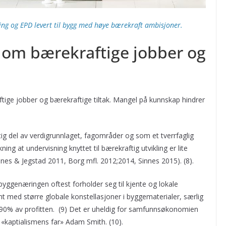
ng og EPD levert til bygg med høye bærekraft ambisjoner.
om bærekraftige jobber og
ige jobber og bærekraftige tiltak. Mangel på kunnskap hindrer
ktig del av verdigrunnlaget, fagområder og som et tverrfaglig
ing at undervisning knyttet til bærekraftig utvikling er lite
nnes & Jegstad 2011, Borg mfl. 2012;2014, Sinnes 2015). (8).
 byggenæringen oftest forholder seg til kjente og lokale
 med større globale konstellasjoner i byggematerialer, særlig
 90% av profitten. (9) Det er uheldig for samfunnsøkonomien
«kaptialismens far» Adam Smith. (10).