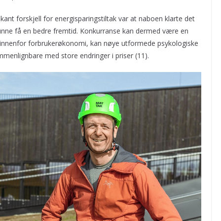
kant forskjell for energisparingstiltak var at naboen klarte det
kunne få en bedre fremtid. Konkurranse kan dermed være en
10) innenfor forbrukerøkonomi, kan nøye utformede psykologiske
mmenlignbare med store endringer i priser (11).