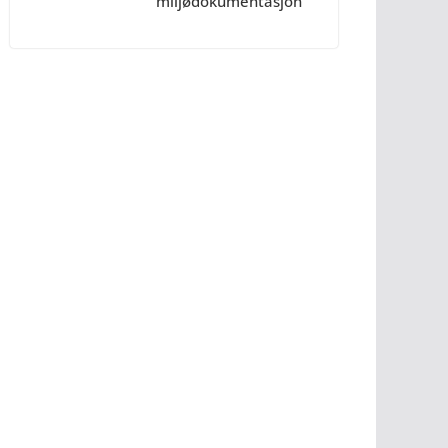
miljødokumentasjon