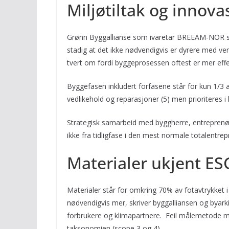
Miljøtiltak og innova
Grønn Byggallianse som ivaretar BREEAM-NOR sert
stadig at det ikke nødvendigvis er dyrere med verke
tvert om fordi byggeprosessen oftest er mer effe
Byggefasen inkludert forfasene står for kun 1/3 
vedlikehold og reparasjoner (5) men prioriteres i l
Strategisk samarbeid med byggherre, entreprenør
ikke fra tidligfase i den mest normale totalentr
Materialer ukjent ES
Materialer står for omkring 70% av fotavtrykket 
nødvendigvis mer, skriver byggalliansen og byarkit
forbrukere og klimapartnere. Feil målemetode må
taksonomien (scope 3 og 4).