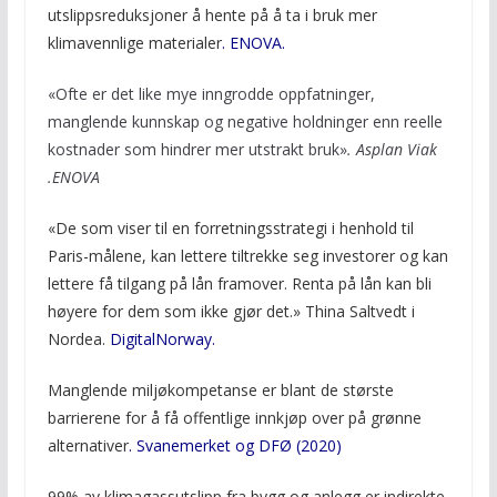
utslippsreduksjoner å hente på å ta i bruk mer
klimavennlige materialer
.
ENOVA.
«Ofte er det like mye inngrodde oppfatninger,
manglende kunnskap og negative holdninger enn reelle
kostnader som hindrer mer utstrakt bruk»
. Asplan Viak
.ENOVA
«De som viser til en forretningsstrategi i henhold til
Paris-målene, kan lettere tiltrekke seg investorer og kan
lettere få tilgang på lån framover. Renta på lån kan bli
høyere for dem som ikke gjør det.» Thina Saltvedt i
Nordea.
DigitalNorway.
Manglende miljøkompetanse er blant de største
barrierene for å få offentlige innkjøp over på grønne
alternativer
. Svanemerket og DFØ (2020)
99% av klimagassutslipp fra bygg og anlegg er indirekte