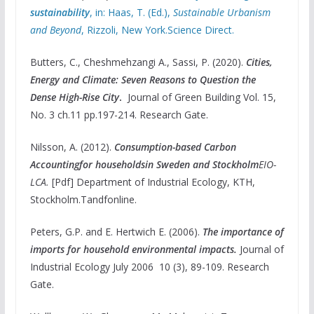
sustainability
, in: Haas, T. (Ed.),
Sustainable Urbanism
and Beyond
, Rizzoli, New York.Science Direct.
Butters, C., Cheshmehzangi A., Sassi, P. (2020).
Cities,
Energy and Climate: Seven Reasons to Question the
Dense High-Rise City
.
Journal of Green Building Vol. 15,
No. 3 ch.11 pp.197-214. Research Gate.
Nilsson, A. (2012).
Consumption-based Carbon
Accounting
for households
in Sweden and Stockholm
EIO-
LCA.
[Pdf] Department of Industrial Ecology, KTH,
Stockholm.Tandfonline.
Peters, G.P. and E. Hertwich E. (2006).
The importance of
imports for household environmental impacts
.
Journal of
Industrial Ecology July 2006 10 (3), 89-109. Research
Gate.