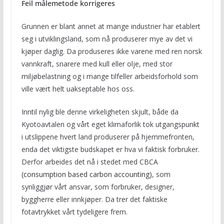
Feil målemetode korrigeres
Grunnen er blant annet at mange industrier har etablert
seg i utviklingsland, som nå produserer mye av det vi
kjøper daglig. Da produseres ikke varene med ren norsk
vannkraft, snarere med kull eller olje, med stor
miljøbelastning og i mange tilfeller arbeidsforhold som
ville vært helt uakseptable hos oss.
Inntil nylig ble denne virkeligheten skjult, både da
Kyotoavtalen og vårt eget klimaforlik tok utgangspunkt
i utslippene hvert land produserer på hjemmefronten,
enda det viktigste budskapet er hva vi faktisk forbruker.
Derfor arbeides det nå i stedet med CBCA
(consumption based carbon accounting)
, som
synliggjør vårt ansvar, som forbruker, designer,
byggherre eller innkjøper. Da trer det faktiske
fotavtrykket vårt tydeligere frem.