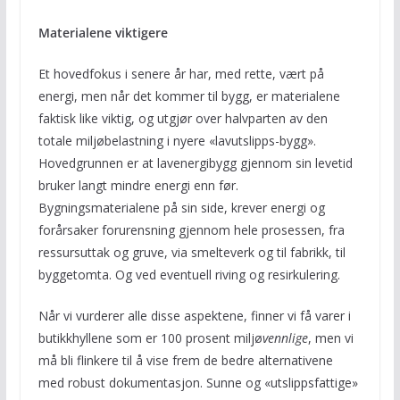
Materialene viktigere
Et hovedfokus i senere år har, med rette, vært på
energi, men når det kommer til bygg, er materialene
faktisk like viktig, og utgjør over halvparten av den
totale miljøbelastning i nyere «lavutslipps-bygg».
Hovedgrunnen er at lavenergibygg gjennom sin levetid
bruker langt mindre energi enn før.
Bygningsmaterialene på sin side, krever energi og
forårsaker forurensning gjennom hele prosessen, fra
ressursuttak og gruve, via smelteverk og til fabrikk, til
byggetomta. Og ved eventuell riving og resirkulering.
Når vi vurderer alle disse aspektene, finner vi få varer i
butikkhyllene som er 100 prosent miljø
vennlige
, men vi
må bli flinkere til å vise frem de bedre alternativene
med robust dokumentasjon. Sunne og «utslippsfattige»