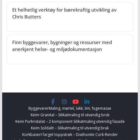
Et helhetlig verktøy for bærekraftig utvikling av
Chris Butters
Finn byggevarer, bygninger og ressurser med
anerkjent helse- og miljødokumentasjon
Byggevarer
Maling, mørtel, lakk, lim, fugemasse
Keim Granital – Silikatmaling til utvendig bruk
Keim Purkristalat – 2 komponent Silikatmaling utvendig fasade
Keim Soldalit – Silikatmaling til utvendig bruk
Korkbasert farget toppstrøk – Diathonite Cork-Render