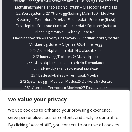
Isokalk – energieffektiv fasademørtel
21 Grunn og Fundamenter
Lettfyllingsmateriale/isolasjon til grunn – Glasopor skumglass
22 Bæresystemer
23 Yttervegg
Kledning Malm100 – Moelven
Kledning – Termofuru Moelven
Fasadeplate Equitone (linea)
Fasadeplate Equitone (lunara)
Fasadeplate Equitone (natura)
Kledning trevirke – Kebony Clear RAP
Kledning trevirke – Kebony Character
234 Vinduer, dører, porter
Vinduer og dører – Gilje Tre AS
24 Innervegg
242 Akustikkplate – Troldtekt® akustik Plus
242 Innervegg Troldtekt® Akustikkplate
255 Akustikkplate til tak – Troldtekt® ventilation
242 Akustikkpanel – Eco Panel Moelven
254 Badegulvbelegg – Termoask Moelven
242 Systemvegg – Moelven Modus
25 Dekker
26 Yttertak
262 Yttertak – Termofuru Moelven
27 Fast Inventar
278 Kjøkkenskap – Sigdal
Finn Interiørvarer
Telefonbokser – Framery
We value your privacy
254 Gulvbelegg Forbo Marmoleum Banevare
Finn VVS
Alupex 16-63 mm – Viega Smartpress
We use cookies to enhance your browsing experience,
Silisium bronse og prefittings – Viega
serve personalized ads or content, and analyze our traffic.
Komplett rustfritt stålrørsystem til drikkevannsintallasjoner – 1.4401
By clicking "Accept All", you consent to our use of cookies.
Viega
Komplett rustfritt stålrørsystem uten nikkel til drikkevannsinstallasjoner