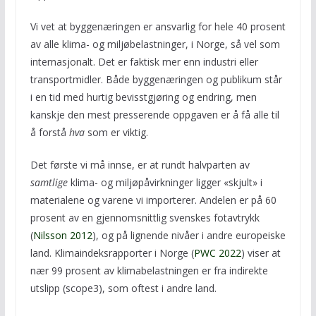
Vi vet at byggenæringen er ansvarlig for hele 40 prosent
av alle klima- og miljøbelastninger, i Norge, så vel som
internasjonalt. Det er faktisk mer enn industri eller
transportmidler. Både byggenæringen og publikum står
i en tid med hurtig bevisstgjøring og endring, men
kanskje den mest presserende oppgaven er å få alle til
å forstå
hva
som er viktig.
Det første vi må innse, er at rundt halvparten av
samtlige
klima- og miljøpåvirkninger ligger «skjult» i
materialene og varene vi importerer. Andelen er på 60
prosent av en gjennomsnittlig svenskes fotavtrykk
(
Nilsson 2012
), og på lignende nivåer i andre europeiske
land. Klimaindeksrapporter i Norge (
PWC 2022
) viser at
nær 99 prosent av klimabelastningen er fra indirekte
utslipp (scope3), som oftest i andre land.