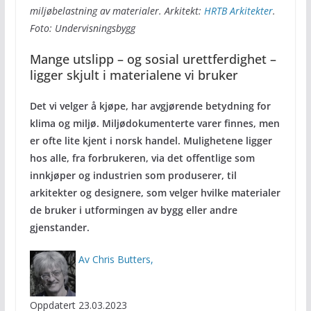
miljøbelastning av materialer. Arkitekt:
HRTB Arkitekter
.
Foto: Undervisningsbygg
Mange utslipp – og sosial urettferdighet –
ligger skjult i materialene vi bruker
Det vi velger å kj
ø
pe, har avgj
ø
rende betydning for
klima og miljø. Miljødokumenterte varer finnes, men
er ofte lite kjent i norsk handel. Mulighetene ligger
hos alle, fra forbrukeren, via det offentlige som
innkj
ø
per
og industrien som produserer, til
arkitekter og designere, som velger hvilke materialer
de bruker i utformingen av bygg eller andre
gjenstander.
Av Chris Butters,
Oppdatert 23.03.2023