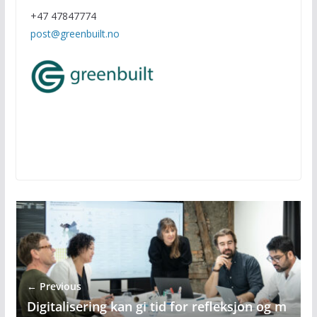
+47 47847774
post@greenbuilt.no
← Previous
Digitalisering kan gi tid for refleksjon og m