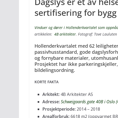
Dagslys er et av he
sertifisering for bygg
Vinduer og dører i Hollenderkvartalet som oppnådd
artikkelen:
4B arkitekter
. Fotograf: Tove Lauluten
Hollenderkvartalet med 62 leilighete
passivhusstandard, gode dagslysforho
og fornybare materialer, utomhusanl
Prosjektet har ikke parkeringskjelle
bildelingsordning.
KORTE FAKTA
Arkitekt:
4B Arkitekter AS
Adresse:
Schweigaards gate 40B i Oslo 
Prosjektperiode:
2014 – 2018
Arealforbruk:
6618 m2 (oppvarmet BRA)