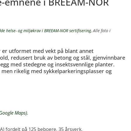
lse-emnene i BREEAM-NOR
e helse- og miljøkrav i BREEAM-NOR sertifisering,
Alle foto i
r er utformet med vekt på blant annet
ld, redusert bruk av betong og stål, gjenvinnbare
egg med stedegne og insektsvennlige planter.
r, men rikelig med sykkelparkeringsplasser og
(Google Maps).
 fordelt på 125 beboere, 35 årsverk.