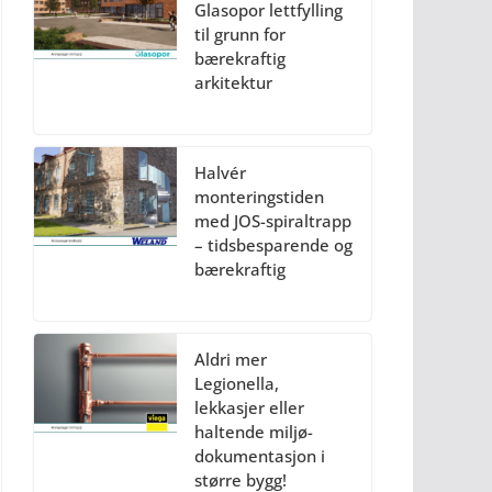
Glasopor lettfylling
til grunn for
bærekraftig
arkitektur
Halvér
monteringstiden
med JOS-spiraltrapp
– tidsbesparende og
bærekraftig
Aldri mer
Legionella,
lekkasjer eller
haltende miljø-
dokumentasjon i
større bygg!