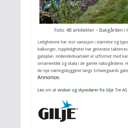
Foto: 4B arkitekter – Bakgården i 
Leilighetene har stor variasjon i størrelse og typol
balkonger, toppleiligheter har generøse takterras
gateplan. Hollenderkvartalet er utformet med ka
ornamentikk og skala i de gamle nabogårdene. 
de nye næringsbyggene langs Schweigaards gat
Annonse.
Les
om at
vinduer og skyvedører fra Gilje Tre A