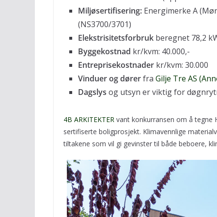
Miljøsertifisering:
Energimerke A (Mør
(NS3700/3701)
Elekstrisitetsforbruk
beregnet 78,2 k
Byggekostnad
kr/kvm: 40.000,-
Entreprisekostnader
kr/kvm: 30.000
Vinduer og dører
fra
Gilje Tre AS (Ann
Dagslys
og utsyn er viktig for døgnryt
4B ARKITEKTER
vant konkurransen om å tegne Ho
sertifiserte boligprosjekt. Klimavennlige materialv
tiltakene som vil gi gevinster til både beboere, k