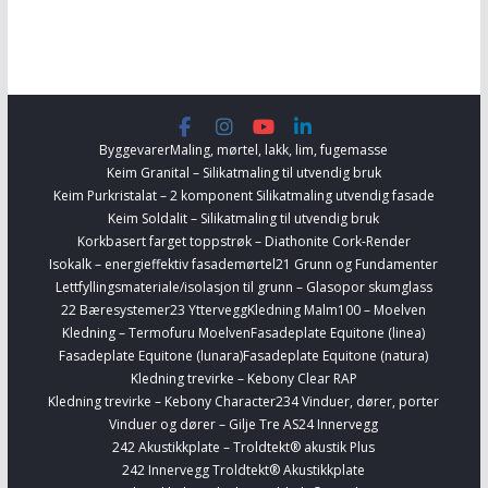
Byggevarer
Maling, mørtel, lakk, lim, fugemasse
Keim Granital – Silikatmaling til utvendig bruk
Keim Purkristalat – 2 komponent Silikatmaling utvendig fasade
Keim Soldalit – Silikatmaling til utvendig bruk
Korkbasert farget toppstrøk – Diathonite Cork-Render
Isokalk – energieffektiv fasademørtel
21 Grunn og Fundamenter
Lettfyllingsmateriale/isolasjon til grunn – Glasopor skumglass
22 Bæresystemer
23 Yttervegg
Kledning Malm100 – Moelven
Kledning – Termofuru Moelven
Fasadeplate Equitone (linea)
Fasadeplate Equitone (lunara)
Fasadeplate Equitone (natura)
Kledning trevirke – Kebony Clear RAP
Kledning trevirke – Kebony Character
234 Vinduer, dører, porter
Vinduer og dører – Gilje Tre AS
24 Innervegg
242 Akustikkplate – Troldtekt® akustik Plus
242 Innervegg Troldtekt® Akustikkplate