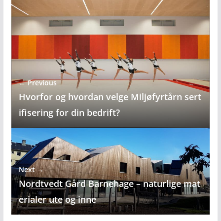
← Previous
Hvorfor og hvordan velge Miljøfyrtårn sert
ifisering for din bedrift?
Next →
Nordtvedt Gård Barnehage – naturlige mat
erialer ute og inne