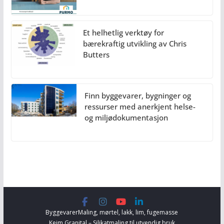
Et helhetlig verktøy for
bærekraftig utvikling av Chris
Butters
Finn byggevarer, bygninger og
ressurser med anerkjent helse-
og miljødokumentasjon
Byggevarer
Maling, mørtel, lakk, lim, fugemasse
Keim Granital – Silikatmaling til utvendig bruk