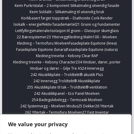
Keim Purkristalat – 2 komponent Silikatmaling utvendig fasade
Keim Soldalit – Silikatmaling til utvendig bruk
Korkbasert farget toppstrøk – Diathonite Cork-Render
Isokalk – energieffektiv fasademørtel
21 Grunn og Fundamenter
Lettfyllingsmateriale/isolasjon til grunn – Glasopor skumglass
22 Bæresystemer
23 Yttervegg
Kledning Malm100 – Moelven
Kledning – Termofuru Moelven
Fasadeplate Equitone (linea)
Fasadeplate Equitone (lunara)
Fasadeplate Equitone (natura)
Kledning trevirke – Kebony Clear RAP
Kledning trevirke – Kebony Character
234 Vinduer, dører, porter
Vinduer og dører – Gilje Tre AS
24 Innervegg
242 Akustikkplate – Troldtekt® akustik Plus
242 Innervegg Troldtekt® Akustikkplate
255 Akustikkplate til tak – Troldtekt® ventilation
242 Akustikkpanel – Eco Panel Moelven
254 Badegulvbelegg – Termoask Moelven
242 Systemvegg – Moelven Modus
25 Dekker
26 Yttertak
262 Yttertak – Termofuru Moelven
27 Fast Inventar
278 Kjøkkenskap – Sigdal
Finn Interiørvarer
Telefonbokser – Framery
We value your privacy
254 Gulvbelegg Forbo Marmoleum Banevare
Finn VVS
Alupex 16-63 mm – Viega Smartpress