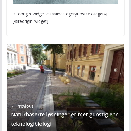
[siteorigin_widget class=»categoryPosts\\Widget»]
[/siteorigin_widget]
← Previous
Naturbaserte løsninger er mer gunstig enn
teknologibiologi