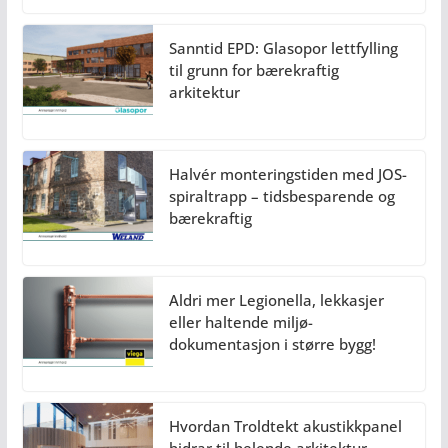
Sanntid EPD: Glasopor lettfylling
til grunn for bærekraftig
arkitektur
Halvér monteringstiden med JOS-
spiraltrapp – tidsbesparende og
bærekraftig
Aldri mer Legionella, lekkasjer
eller haltende miljø-
dokumentasjon i større bygg!
Hvordan Troldtekt akustikkpanel
bidrar til helende arkitektur.