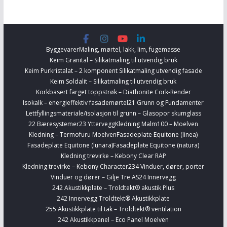
Byggevarer
Maling, mørtel, lakk, lim, fugemasse
Keim Granital – Silikatmaling til utvendig bruk
Keim Purkristalat – 2 komponent Silikatmaling utvendig fasade
Keim Soldalit – Silikatmaling til utvendig bruk
Korkbasert farget toppstrøk – Diathonite Cork-Render
Isokalk – energieffektiv fasademørtel
21 Grunn og Fundamenter
Lettfyllingsmateriale/isolasjon til grunn – Glasopor skumglass
22 Bæresystemer
23 Yttervegg
Kledning Malm100 – Moelven
Kledning – Termofuru Moelven
Fasadeplate Equitone (linea)
Fasadeplate Equitone (lunara)
Fasadeplate Equitone (natura)
Kledning trevirke – Kebony Clear RAP
Kledning trevirke – Kebony Character
234 Vinduer, dører, porter
Vinduer og dører – Gilje Tre AS
24 Innervegg
242 Akustikkplate – Troldtekt® akustik Plus
242 Innervegg Troldtekt® Akustikkplate
255 Akustikkplate til tak – Troldtekt® ventilation
242 Akustikkpanel – Eco Panel Moelven