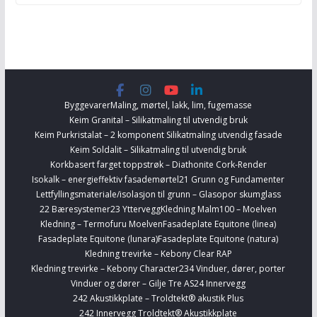
Byggevarer
Maling, mørtel, lakk, lim, fugemasse
Keim Granital – Silikatmaling til utvendig bruk
Keim Purkristalat – 2 komponent Silikatmaling utvendig fasade
Keim Soldalit – Silikatmaling til utvendig bruk
Korkbasert farget toppstrøk – Diathonite Cork-Render
Isokalk – energieffektiv fasademørtel
21 Grunn og Fundamenter
Lettfyllingsmateriale/isolasjon til grunn – Glasopor skumglass
22 Bæresystemer
23 Yttervegg
Kledning Malm100 – Moelven
Kledning – Termofuru Moelven
Fasadeplate Equitone (linea)
Fasadeplate Equitone (lunara)
Fasadeplate Equitone (natura)
Kledning trevirke – Kebony Clear RAP
Kledning trevirke – Kebony Character
234 Vinduer, dører, porter
Vinduer og dører – Gilje Tre AS
24 Innervegg
242 Akustikkplate – Troldtekt® akustik Plus
242 Innervegg Troldtekt® Akustikkplate