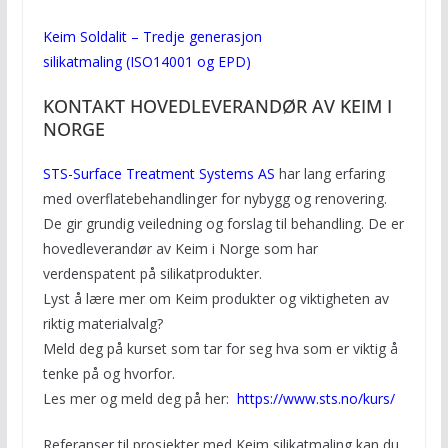
Keim Soldalit – Tredje generasjon
silikatmaling
(ISO14001 og EPD)
KONTAKT HOVEDLEVERANDØR AV KEIM I
NORGE
STS-Surface Treatment Systems AS
har lang erfaring
med overflatebehandlinger for nybygg og renovering.
De gir grundig veiledning og forslag til behandling. De er
hovedleverandør av Keim i Norge som har
verdenspatent på silikatprodukter.
Lyst å lære mer om Keim produkter og viktigheten av
riktig materialvalg?
Meld deg på kurset som tar for seg hva som er viktig å
tenke på og hvorfor.
Les mer og meld deg på her:
https://www.sts.no/kurs/
Referanser til prosjekter med Keim silikatmaling kan du