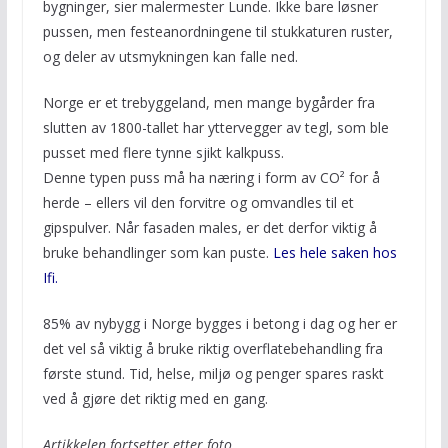
bygninger, sier malermester Lunde. Ikke bare løsner
pussen, men festeanordningene til stukkaturen ruster,
og deler av utsmykningen kan falle ned.
Norge er et trebyggeland, men mange bygårder fra
slutten av 1800-tallet har yttervegger av tegl, som ble
pusset med flere tynne sjikt kalkpuss.
Denne typen puss må ha næring i form av CO² for å
herde – ellers vil den forvitre og omvandles til et
gipspulver. Når fasaden males, er det derfor viktig å
bruke behandlinger som kan puste.
Les hele saken hos
Ifi.
85% av nybygg i Norge bygges i betong i dag og her er
det vel så viktig å bruke riktig overflatebehandling fra
første stund. Tid, helse, miljø og penger spares raskt
ved å gjøre det riktig med en gang.
Artikkelen fortsetter etter foto.