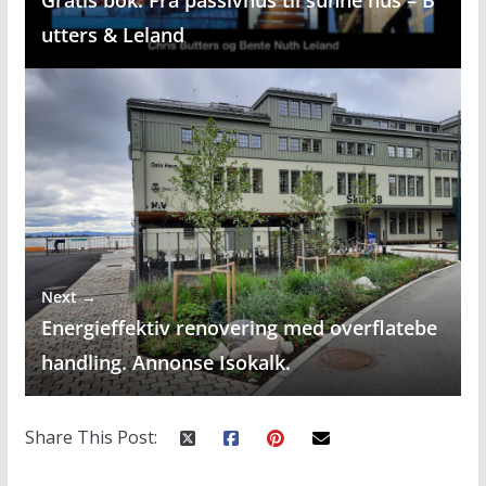
Gratis bok: Fra passivhus til sunne hus – B
utters & Leland
Next →
Energieffektiv renovering med overflatebe
handling. Annonse Isokalk.
Share This Post: