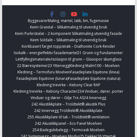
Byggevarer
Maling, mørtel, lakk, lim, fugemasse
Keim Granital – Silikatmaling til utvendig bruk
Keim Purkristalat – 2 komponent Silikatmaling utvendig fasade
Keim Soldalit – Silikatmaling til utvendig bruk
Korkbasert farget toppstrøk – Diathonite Cork-Render
Isokalk – energieffektiv fasademørtel
21 Grunn og Fundamenter
Lettfyllingsmateriale/isolasjon til grunn – Glasopor skumglass
22 Bæresystemer
23 Yttervegg
Kledning Malm100 – Moelven
Kledning – Termofuru Moelven
Fasadeplate Equitone (linea)
Fasadeplate Equitone (lunara)
Fasadeplate Equitone (natura)
Kledning trevirke – Kebony Clear RAP
Kledning trevirke – Kebony Character
234 Vinduer, dører, porter
Vinduer og dører – Gilje Tre AS
24 Innervegg
242 Akustikkplate – Troldtekt® akustik Plus
242 Innervegg Troldtekt® Akustikkplate
255 Akustikkplate til tak – Troldtekt® ventilation
242 Akustikkpanel – Eco Panel Moelven
254 Badegulvbelegg – Termoask Moelven
242 Systemvegg – Moelven Modus
25 Dekker
26 Yttertak