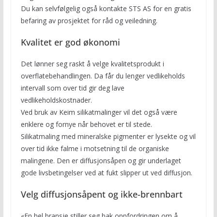
Du kan selvfølgelig også kontakte STS AS for en gratis
befaring av prosjektet for råd og veiledning.
Kvalitet er god økonomi
Det lønner seg raskt å velge kvalitetsprodukt i
overflatebehandlingen. Da får du lenger vedlikeholds
intervall som over tid gir deg lave
vedlikeholdskostnader.
Ved bruk av Keim silikatmalinger vil det også være
enklere og fornye når behovet er til stede.
Silikatmaling med mineralske pigmenter er lysekte og vil
over tid ikke falme i motsetning til de organiske
malingene. Den er diffusjonsåpen og gir underlaget
gode livsbetingelser ved at fukt slipper ut ved diffusjon.
Velg diffusjonsåpent og ikke-brennbart
«En hel bransje stiller seg bak oppfordringen om å