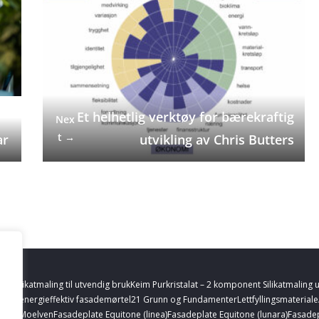
Et helhetlig verktøy for bærekraftig
Nex
t →
ar
utvikling av Chris Butters
l – Silikatmaling til utvendig bruk
Keim Purkristalat – 2 komponent Silikatmaling 
alk – energieffektiv fasademørtel
21 Grunn og Fundamenter
Lettfyllingsmaterial
ofuru Moelven
Fasadeplate Equitone (linea)
Fasadeplate Equitone (lunara)
Fasadep