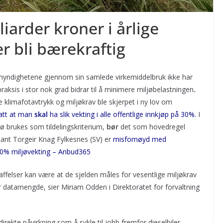
iarder kroner i årlige
er bli bærekraftig
myndighetene gjennom sin samlede virkemiddelbruk ikke har
raksis i stor nok grad bidrar til å minimere miljøbelastningen
.
klimafotavtrykk og miljøkrav ble skjerpet i ny lov om
tatt at man
skal
ha slik vekting i alle offentlige innkjøp på 30%.
I
ljø brukes som tildelingskriterium,
bør
det som hovedregel
ant Torgeir Knag Fylkesnes (SV) er
misfornøyd med
30% miljøvekting – Anbud365
kaffelser kan være at de sjelden måles for vesentlige miljøkrav
or datamengde, sier Miriam Odden i Direktoratet for forvaltning
rekte påvirkning som å sykle til jobb fremfor dieselbiler.