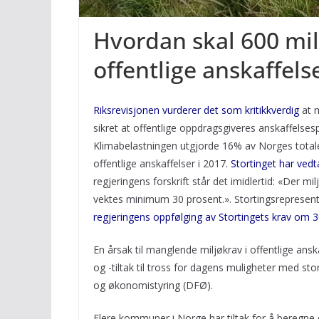
Hvordan skal 600 mill
offentlige anskaffels
Riksrevisjonen vurderer det som kritikkverdig
at 
sikret at offentlige oppdragsgiveres anskaffelsesp
Klimabelastningen utgjorde 16% av Norges totale 
offentlige anskaffelser i 2017.
Stortinget har ved
regjeringens forskrift står det imidlertid: «Der mi
vektes minimum 30 prosent.». Stortingsrepresent
regjeringens oppfølging av Stortingets krav om 
En årsak til manglende miljøkrav i offentlige ans
og -tiltak til tross for dagens muligheter med st
og økonomistyring (DFØ).
Flere kommuner i Norge har tiltak for å beregne di