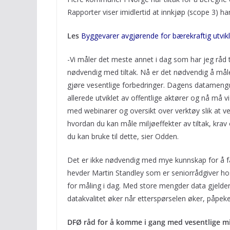
Rapporter viser imidlertid at innkjøp (scope 3) har
Les
Byggevarer avgjørende for bærekraftig utvikl
-Vi måler det meste annet i dag som har jeg råd t
nødvendig med tiltak. Nå er det nødvendig å måle
gjøre vesentlige forbedringer. Dagens datamengd
allerede utviklet av offentlige aktører og nå må 
med webinarer og oversikt over verktøy slik at ve
hvordan du kan måle miljøeffekter av tiltak, krav o
du kan bruke til dette, sier Odden.
Det er ikke nødvendig med mye kunnskap for å få
hevder Martin Standley som er seniorrådgiver ho
for måling i dag. Med store mengder data gjelder 
datakvalitet øker når etterspørselen øker, påpeke
DFØ råd for å komme i gang med vesentlige mi