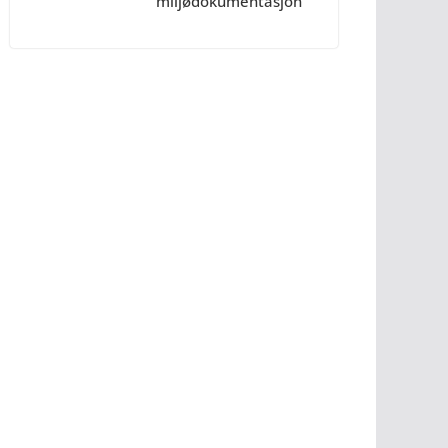
miljødokumentasjon