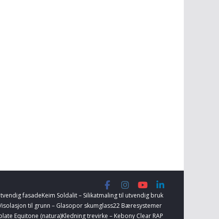
utvendig fasade
Keim Soldalit – Silikatmaling til utvendig bruk
e/isolasjon til grunn – Glasopor skumglass
22 Bæresystemer
late Equitone (natura)
Kledning trevirke – Kebony Clear RAP