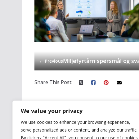
Miljøfyrtårn spørsmål og sv
← Previous
Share This Post:
We value your privacy
We use cookies to enhance your browsing experience,
Byggevarer
Maling, mørtel, lakk, lim, fugemasse
Keim Granita
serve personalized ads or content, and analyze our traffic.
Korkbasert farget toppstrøk – Diathonite Cork-Render
Isok
23 Yttervegg
Kledning Malm100 – Moelven
Kledning – Term
By clicking "Accept All", you consent to our use of cookies.