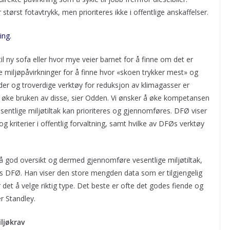
 størst fotavtrykk, men prioriteres ikke i offentlige anskaffelser.
ing.
il ny sofa eller hvor mye veier barnet for å finne om det er
 miljøpåvirkninger for å finne hvor «skoen trykker mest» og
er og troverdige verktøy for reduksjon av klimagasser er
vi øke bruken av disse, sier Odden. Vi ønsker å øke kompetansen
sentlige miljøtiltak kan prioriteres og gjennomføres. DFØ viser
g kriterier i offentlig forvaltning, samt hvilke av DFØs verktøy
 god oversikt og dermed gjennomføre vesentlige miljøtiltak,
s DFØ. Han viser den store mengden data som er tilgjengelig
det å velge riktig type. Det beste er ofte det godes fiende og
r Standley.
ljøkrav