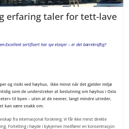
erfaring taler for tett-lave
Excellent sertifisert har syv etasjer – er det bærekraftig?
.
r og risiki ved høyhus, ikke minst når det gjelder miljø
amtidig som de understreker at beslutning om høyhus i Oslo
teter» til byen – uten at de nevner, langt mindre utreder,
det kan være snakk om.
kap fra internasjonal forskning. Vi får ikke minst direkte
kling. Fortetting i høyde i bykjernen medfører en konsentrasjon