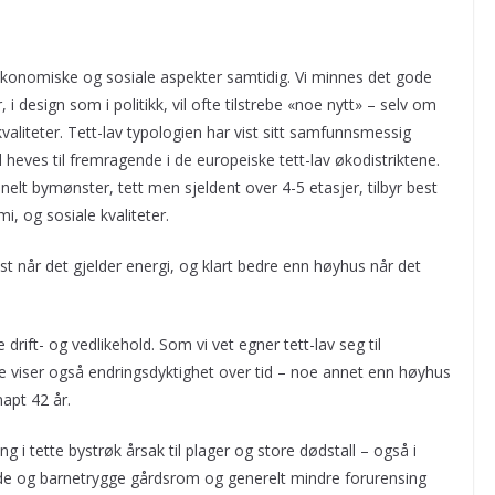
konomiske og sosiale aspekter samtidig. Vi minnes det gode
er, i design som i politikk, vil ofte tilstrebe «noe nytt» – selv om
kvaliteter. Tett-lav typologien har vist sitt samfunnsmessig
heves til fremragende i de europeiske tett-lav økodistriktene.
onelt bymønster, tett men sjeldent over 4-5 etasjer, tilbyr best
i, og sosiale kvaliteter.
est når det gjelder energi, og klart bedre enn høyhus når det
e drift- og vedlikehold. Som vi vet egner tett-lav seg til
se viser også endringsdyktighet over tid – noe annet enn høyhus
apt 42 år.
ng i tette bystrøk årsak til plager og store dødstall – også i
rmede og barnetrygge gårdsrom og generelt mindre forurensing