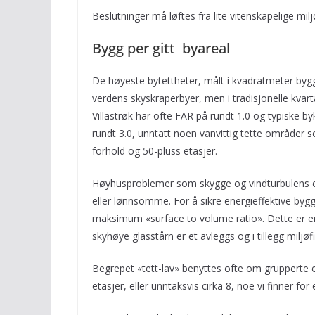
Beslutninger må løftes fra lite vitenskapelige miljø
Bygg per gitt byareal
De høyeste bytettheter, målt i kvadratmeter bygg p
verdens skyskraperbyer, men i tradisjonelle kvart
Villastrøk har ofte FAR på rundt 1.0 og typiske by
rundt 3.0, unntatt noen vanvittig tette områder
forhold og 50-pluss etasjer.
Høyhusproblemer som skygge og vindturbulens er 
eller lønnsomme. For å sikre energieffektive byg
maksimum «surface to volume ratio». Dette er 
skyhøye glasstårn er et avleggs og i tillegg miljøfi
Begrepet «tett-lav» benyttes ofte om grupperte
etasjer, eller unntaksvis cirka 8, noe vi finner fo