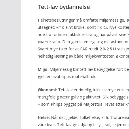
Tett-lav bydannelse
Helhetsbeslutninger må omfatte miljømessige, ø
utsagnet: «If it ain’t broke, don’t fix it». Nye kost
noe fra fortiden faktisk er bra og har påvist sine 
«bærekraft». Den gamle energi- og miljøstandard 
Svært mye taler for at FAR rundt 2.0-2.5 i tradisj
helhetlig løsning av både miljøkvantiteter, økonom
Miljø
: Miljømessig blir tett-lav bebyggelse fort b
gjelder lavutslipps materialbruk.
Økonomi:
Tett-lav er rimelig, inklusiv mye enkler
mangfoldig næringsliv og aktivitet. Slik bebyggel
– som Philips bygget på Majorstua, revet etter kn
Helse:
Når det gjelder folkehelse, er luftforurensi
våre byer. Tett-lav gir adgang til lys, sol, skje