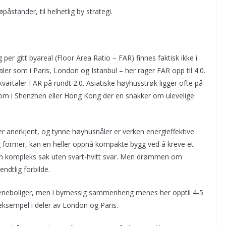
påstander, til helhetlig by strategi.
er gitt byareal (Floor Area Ratio – FAR) finnes faktisk ikke i
aler som i Paris, London og Istanbul – her rager FAR opp til 4.0.
kvartaler FAR på rundt 2.0. Asiatiske høyhusstrøk ligger ofte på
 som i Shenzhen eller Hong Kong der en snakker om ulevelige
anerkjent, og tynne høyhusnåler er verken energieffektive
g former, kan en heller oppnå kompakte bygg ved å kreve et
en kompleks sak uten svart-hvitt svar. Men drømmen om
endtlig forbilde.
 eneboliger, men i bymessig sammenheng menes her opptil 4-5
r eksempel i deler av London og Paris.