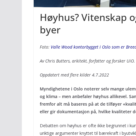
Høyhus? Vitenskap og 
byer
Foto:
Valle Wood kontorbygget i Oslo som er Breeam-
Av Chris Butters, arkitekt, forfatter og forsker UiO
Oppdatert med flere kilder 4.7.2022
Myndighetene i Oslo noterer selv mange ulempe
og klima – men anbefaler høyhus allikevel. S
fremfor alt må baseres på at de tilføyer «kvali
eller gir dokumentasjon på, hvilke kvaliteter 
Debatten om høyhus er ofte ikke begrunnet i kunns
uriktige argumenter knyttet til bærekraft i byutvi