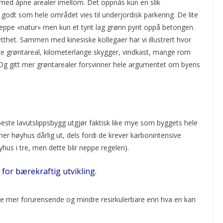
med åpne arealer imellom. Det oppnås kun en slik
godt som hele området vies til underjordisk parkering. De lite
ppe «natur» men kun et tynt lag grønn pynt oppå betongen.
et. Sammen med kinesiske kollegaer har vi illustrert hvor
lite grøntareal, kilometerlange skygger, vindkast, mange rom
 Og gitt mer grøntarealer forsvinner hele argumentet om byens
beste lavutslippsbygg utgjør faktisk like mye som byggets hele
mmer høyhus dårlig ut, dels fordi de krever karbonintensive
us i tre, men dette blir neppe regelen).
for bærekraftig utvikling.
te mer forurensende og mindre resirkulerbare enn hva en kan