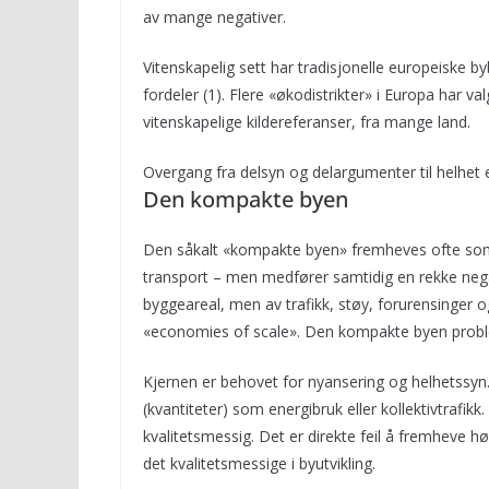
av mange negativer.
Vitenskapelig sett har tradisjonelle europeiske
fordeler (1). Flere «økodistrikter» i Europa har va
vitenskapelige kildereferanser, fra mange land.
Overgang fra delsyn og delargumenter til helhet e
Den kompakte byen
Den såkalt «kompakte byen» fremheves ofte som «d
transport – men medfører samtidig en rekke nega
byggeareal, men av trafikk, støy, forurensinger o
«economies of scale». Den kompakte byen proble
Kjernen er behovet for nyansering og helhetssyn
(kvantiteter) som energibruk eller kollektivtrafik
kvalitetsmessig. Det er direkte feil å fremheve h
det kvalitetsmessige i byutvikling.