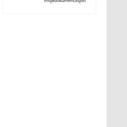
miljødokumentasjon