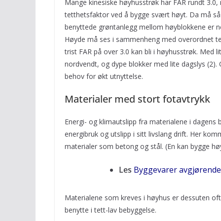
Mange kinesiske høyhusstrøk har FAR rundt 3.0, 
tetthetsfaktor ved å bygge svært høyt. Da må så 
benyttede grøntanlegg mellom høyblokkene er ne
Høyde må ses i sammenheng med overordnet tetth
trist FAR på over 3.0 kan bli i høyhusstrøk. Med 
nordvendt, og dype blokker med lite dagslys (2).
behov for økt utnyttelse.
Materialer med stort fotavtrykk
Energi- og klimautslipp fra materialene i dagens 
energibruk og utslipp i sitt livslang drift. Her ko
materialer som betong og stål. (En kan bygge høyh
Les
Byggevarer avgjørende 
Materialene som kreves i høyhus er dessuten of
benytte i tett-lav bebyggelse.