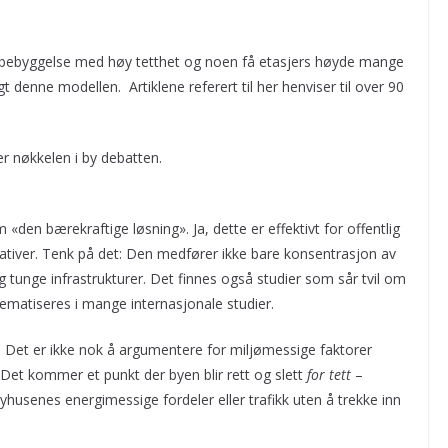
 bybebyggelse med høy tetthet og noen få etasjers høyde mange
lgt denne modellen. Artiklene referert til her henviser til over 90
r nøkkelen i by debatten.
en bærekraftige løsning». Ja, dette er effektivt for offentlig
tiver. Tenk på det: Den medfører ikke bare konsentrasjon av
g tunge infrastrukturer. Det finnes også studier som sår tvil om
matiseres i mange internasjonale studier.
. Det er ikke nok å argumentere for miljømessige faktorer
k. Det kommer et punkt der byen blir rett og slett
for tett
–
øyhusenes energimessige fordeler eller trafikk uten å trekke inn