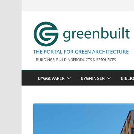
Skip
to
content
THE PORTAL FOR GREEN ARCHITECTURE
– BUILDINGS, BUILDINGPRODUCTS & RESOURCES
BYGGEVARER
BYGNINGER
BIBLI