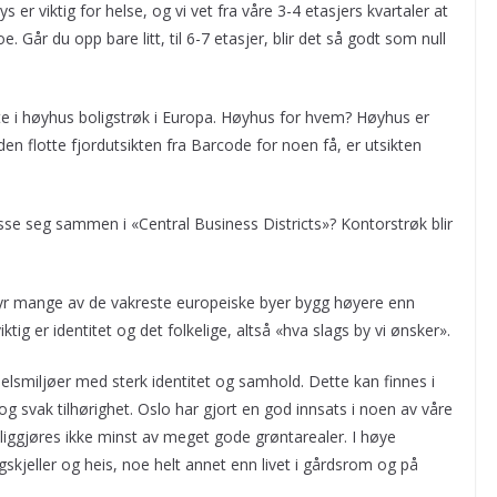
ys er viktig for helse, og vi vet fra våre 3-4 etasjers kvartaler at
e. Går du opp bare litt, til 6-7 etasjer, blir det så godt som null
te i høyhus boligstrøk i Europa. Høyhus for hvem? Høyhus er
en flotte fjordutsikten fra Barcode for noen få, er utsikten
sse seg sammen i «Central Business Districts»? Kontorstrøk blir
orbyr mange av de vakreste europeiske byer bygg høyere enn
ktig er identitet og det folkelige, altså «hva slags by vi ønsker».
elsmiljøer med sterk identitet og samhold. Dette kan finnes i
svak tilhørighet. Oslo har gjort en god innsats i noen av våre
ggjøres ikke minst av meget gode grøntarealer. I høye
gskjeller og heis, noe helt annet enn livet i gårdsrom og på