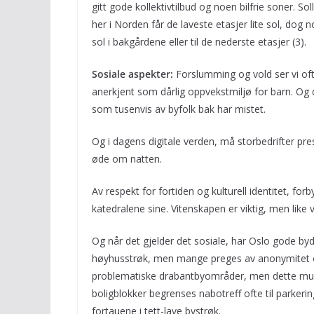
gitt gode kollektivtilbud og noen bilfrie soner. Soll
her i Norden får de laveste etasjer lite sol, dog no
sol i bakgårdene eller til de nederste etasjer (3).
Sosiale aspekter:
Forslumming og vold ser vi of
anerkjent som dårlig oppvekstmiljø for barn. Og d
som tusenvis av byfolk bak har mistet.
Og i dagens digitale verden, må storbedrifter pre
øde om natten.
Av respekt for fortiden og kulturell identitet, f
katedralene sine. Vitenskapen er viktig, men like vi
Og når det gjelder det sosiale, har Oslo gode byd
høyhusstrøk, men mange preges av anonymitet og 
problematiske drabantbyområder, men dette muli
boligblokker begrenses nabotreff ofte til parkerin
fortauene i tett-lave bystrøk.