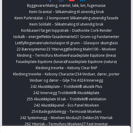
Byggevarer
Maling, mørtel, lakk, lim, fugemasse
Keim Granital – Silikatmaling til utvendig bruk
Keim Purkristalat – 2 komponent Silikatmaling utvendig fasade
Keim Soldalit – Silikatmaling til utvendig bruk
Korkbasert farget toppstrøk – Diathonite Cork-Render
Isokalk – energieffektiv fasademørtel
21 Grunn og Fundamenter
Lettfyllingsmateriale/isolasjon til grunn – Glasopor skumglass
22 Bæresystemer
23 Yttervegg
Kledning Malm100 – Moelven
Kledning – Termofuru Moelven
Fasadeplate Equitone (linea)
Fasadeplate Equitone (lunara)
Fasadeplate Equitone (natura)
Kledning trevirke – Kebony Clear RAP
Kledning trevirke – Kebony Character
234 Vinduer, dører, porter
Vinduer og dører – Gilje Tre AS
24 Innervegg
242 Akustikkplate – Troldtekt® akustik Plus
242 Innervegg Troldtekt® Akustikkplate
255 Akustikkplate til tak – Troldtekt® ventilation
242 Akustikkpanel – Eco Panel Moelven
254 Badegulvbelegg – Termoask Moelven
242 Systemvegg – Moelven Modus
25 Dekker
26 Yttertak
262 Yttertak – Termofuru Moelven
27 Fast Inventar
278 Kjøkkenskap – Sigdal
Finn Interiørvarer
Telefonbokser – Framery