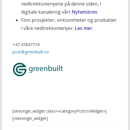
nedtrekksmenyene på denne siden, i
digitale kanalerog vårt
Nyhetsbrev.
Finn prosjekter, virksomheter og produkter
i våre nedtrekksmenyer.
Les mer.
+47 47847774
post@greenbuilt.no
← Previous
[siteorigin_widget class=»categoryPosts\\Widget»]
Bærekraftundersøkelsen 2021 fra Respons
[/siteorigin_widget]
Analyse